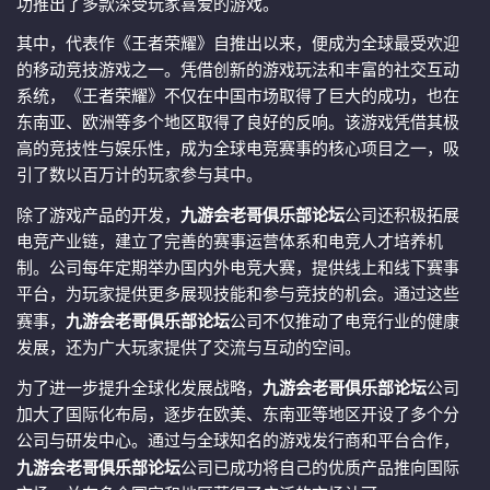
功推出了多款深受玩家喜爱的游戏。
其中，代表作《王者荣耀》自推出以来，便成为全球最受欢迎
的移动竞技游戏之一。凭借创新的游戏玩法和丰富的社交互动
系统，《王者荣耀》不仅在中国市场取得了巨大的成功，也在
东南亚、欧洲等多个地区取得了良好的反响。该游戏凭借其极
高的竞技性与娱乐性，成为全球电竞赛事的核心项目之一，吸
引了数以百万计的玩家参与其中。
除了游戏产品的开发，
九游会老哥俱乐部论坛
公司还积极拓展
电竞产业链，建立了完善的赛事运营体系和电竞人才培养机
制。公司每年定期举办国内外电竞大赛，提供线上和线下赛事
平台，为玩家提供更多展现技能和参与竞技的机会。通过这些
赛事，
九游会老哥俱乐部论坛
公司不仅推动了电竞行业的健康
发展，还为广大玩家提供了交流与互动的空间。
为了进一步提升全球化发展战略，
九游会老哥俱乐部论坛
公司
加大了国际化布局，逐步在欧美、东南亚等地区开设了多个分
公司与研发中心。通过与全球知名的游戏发行商和平台合作，
九游会老哥俱乐部论坛
公司已成功将自己的优质产品推向国际