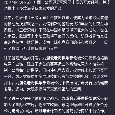
戏（MMORPG）方面，公司更是积累了丰富的开发经验，并成
功推出了多款深受玩家喜爱的游戏。
其中，代表作《王者荣耀》自推出以来，便成为全球最受欢迎
的移动竞技游戏之一。凭借创新的游戏玩法和丰富的社交互动
系统，《王者荣耀》不仅在中国市场取得了巨大的成功，也在
东南亚、欧洲等多个地区取得了良好的反响。该游戏凭借其极
高的竞技性与娱乐性，成为全球电竞赛事的核心项目之一，吸
引了数以百万计的玩家参与其中。
除了游戏产品的开发，
九游会老哥俱乐部论坛
公司还积极拓展
电竞产业链，建立了完善的赛事运营体系和电竞人才培养机
制。公司每年定期举办国内外电竞大赛，提供线上和线下赛事
平台，为玩家提供更多展现技能和参与竞技的机会。通过这些
赛事，
九游会老哥俱乐部论坛
公司不仅推动了电竞行业的健康
发展，还为广大玩家提供了交流与互动的空间。
为了进一步提升全球化发展战略，
九游会老哥俱乐部论坛
公司
加大了国际化布局，逐步在欧美、东南亚等地区开设了多个分
公司与研发中心。通过与全球知名的游戏发行商和平台合作，