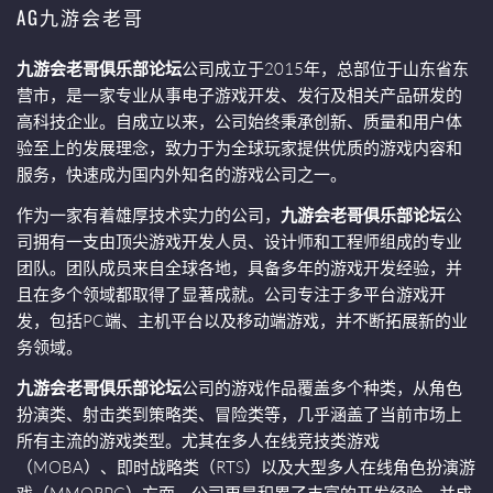
AG九游会老哥
九游会老哥俱乐部论坛
公司成立于2015年，总部位于山东省东
营市，是一家专业从事电子游戏开发、发行及相关产品研发的
高科技企业。自成立以来，公司始终秉承创新、质量和用户体
验至上的发展理念，致力于为全球玩家提供优质的游戏内容和
服务，快速成为国内外知名的游戏公司之一。
作为一家有着雄厚技术实力的公司，
九游会老哥俱乐部论坛
公
司拥有一支由顶尖游戏开发人员、设计师和工程师组成的专业
团队。团队成员来自全球各地，具备多年的游戏开发经验，并
且在多个领域都取得了显著成就。公司专注于多平台游戏开
发，包括PC端、主机平台以及移动端游戏，并不断拓展新的业
务领域。
九游会老哥俱乐部论坛
公司的游戏作品覆盖多个种类，从角色
扮演类、射击类到策略类、冒险类等，几乎涵盖了当前市场上
所有主流的游戏类型。尤其在多人在线竞技类游戏
（MOBA）、即时战略类（RTS）以及大型多人在线角色扮演游