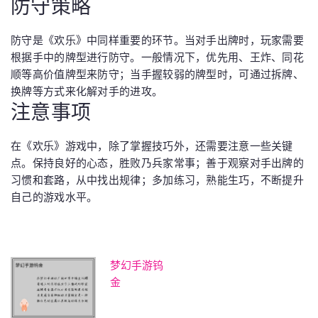
防守策略
防守是《欢乐》中同样重要的环节。当对手出牌时，玩家需要
根据手中的牌型进行防守。一般情况下，优先用、王炸、同花
顺等高价值牌型来防守；当手握较弱的牌型时，可通过拆牌、
换牌等方式来化解对手的进攻。
注意事项
在《欢乐》游戏中，除了掌握技巧外，还需要注意一些关键
点。保持良好的心态，胜败乃兵家常事；善于观察对手出牌的
习惯和套路，从中找出规律；多加练习，熟能生巧，不断提升
自己的游戏水平。
梦幻手游钨
金