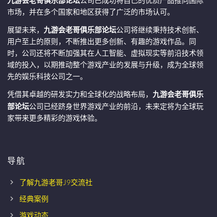
九游会老哥俱乐部论坛
公司已成功将自己的优质产品推向国际
市场，并在多个国家和地区获得了广泛的市场认可。
展望未来，
九游会老哥俱乐部论坛
公司将继续秉持技术创新、
用户至上的原则，不断推出更多创新、有趣的游戏作品。同
时，公司还将不断加强其在人工智能、虚拟现实等前沿技术领
域的投入，以期推动整个游戏产业的发展与升级，成为全球领
先的娱乐科技公司之一。
凭借其卓越的研发实力和全球化的战略布局，
九游会老哥俱乐
部论坛
公司已经跻身世界游戏产业的前沿，未来定将为全球玩
家带来更多精彩的游戏体验。
导航
了解九游老哥J9交流社
经典案例
游戏动态