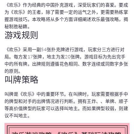
《欢乐》作为经典的中国扑克游戏，深受玩家们的喜爱。要成
为《欢乐》的王者，除了需要一定的运气之外，更需要熟练掌
握游戏技巧。本攻略将从多个方面详细阐述欢乐最强攻略，揭
秘制胜秘籍。
游戏规则
《欢乐》采用一副54张扑克牌进行游戏，玩家分三方进行对
局。每方发17张牌，地主为发20张牌。游戏目标为先出完手
中的所有牌。出牌规则遵循花色相同、数字连续或同数字多张
的原则。
叫牌策略
叫牌是《欢乐》中的重要环节。在叫牌时，玩家需要根据手中
的牌型和对手的出牌情况进行判断。拥有王炸、、单牌、顺子
等高价值牌型的玩家可以选择叫地主。而如果牌型较弱，则建
议不叫地主。