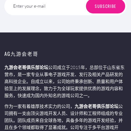
SUBSCRIBE
Enter your e-mail
AG九游会老哥
九游会老哥俱乐部论坛
公司成立于2015年，总部位于山东省东
营市，是一家专业从事电子游戏开发、发行及相关产品研发的
高科技企业。自成立以来，公司始终秉承创新、质量和用户体
验至上的发展理念，致力于为全球玩家提供优质的游戏内容和
服务，快速成为国内外知名的游戏公司之一。
作为一家有着雄厚技术实力的公司，
九游会老哥俱乐部论坛
公
司拥有一支由顶尖游戏开发人员、设计师和工程师组成的专业
团队。团队成员来自全球各地，具备多年的游戏开发经验，并
且在多个领域都取得了显著成就。公司专注于多平台游戏开