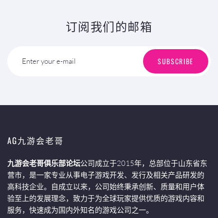
订阅我们的邮箱
SUBSCRIBE
Enter your e-mail
AG九游会老哥
九游会老哥俱乐部论坛
公司成立于2015年，总部位于山东省东
营市，是一家专业从事电子游戏开发、发行及相关产品研发的
高科技企业。自成立以来，公司始终秉承创新、质量和用户体
验至上的发展理念，致力于为全球玩家提供优质的游戏内容和
服务，快速成为国内外知名的游戏公司之一。