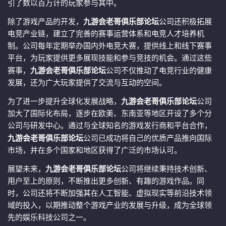
引了数以百万计的玩家参与其中。
除了游戏产品的开发，
九游会老哥俱乐部论坛
公司还积极拓展
电竞产业链，建立了完善的赛事运营体系和电竞人才培养机
制。公司每年定期举办国内外电竞大赛，提供线上和线下赛事
平台，为玩家提供更多展现技能和参与竞技的机会。通过这些
赛事，
九游会老哥俱乐部论坛
公司不仅推动了电竞行业的健康
发展，还为广大玩家提供了交流与互动的空间。
为了进一步提升全球化发展战略，
九游会老哥俱乐部论坛
公司
加大了国际化布局，逐步在欧美、东南亚等地区开设了多个分
公司与研发中心。通过与全球知名的游戏发行商和平台合作，
九游会老哥俱乐部论坛
公司已成功将自己的优质产品推向国际
市场，并在多个国家和地区获得了广泛的市场认可。
展望未来，
九游会老哥俱乐部论坛
公司将继续秉持技术创新、
用户至上的原则，不断推出更多创新、有趣的游戏作品。同
时，公司还将不断加强其在人工智能、虚拟现实等前沿技术领
域的投入，以期推动整个游戏产业的发展与升级，成为全球领
先的娱乐科技公司之一。