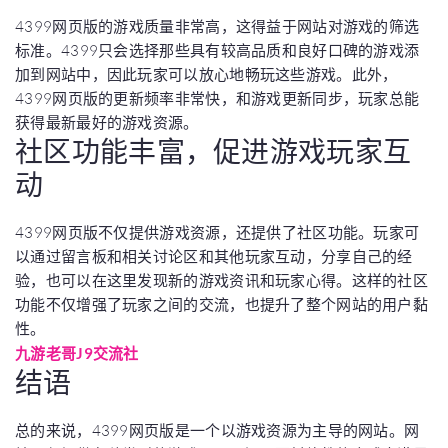
4399网页版的游戏质量非常高，这得益于网站对游戏的筛选
标准。4399只会选择那些具有较高品质和良好口碑的游戏添
加到网站中，因此玩家可以放心地畅玩这些游戏。此外，
4399网页版的更新频率非常快，和游戏更新同步，玩家总能
获得最新最好的游戏资源。
社区功能丰富，促进游戏玩家互
动
4399网页版不仅提供游戏资源，还提供了社区功能。玩家可
以通过留言板和相关讨论区和其他玩家互动，分享自己的经
验，也可以在这里发现新的游戏资讯和玩家心得。这样的社区
功能不仅增强了玩家之间的交流，也提升了整个网站的用户黏
性。
九游老哥J9交流社
结语
总的来说，4399网页版是一个以游戏资源为主导的网站。网