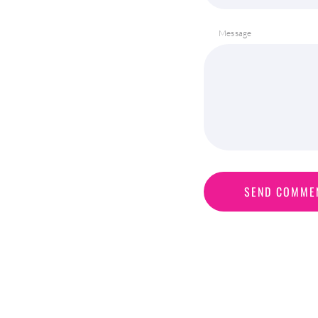
Message
S
E
N
D
C
O
M
M
E
SEND COMME