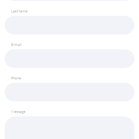
Last name
E-mail
Phone
Message