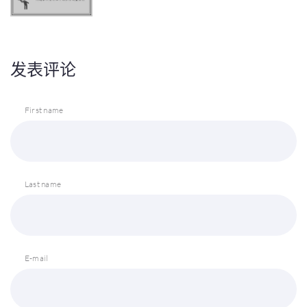
发表评论
First name
Last name
E-mail