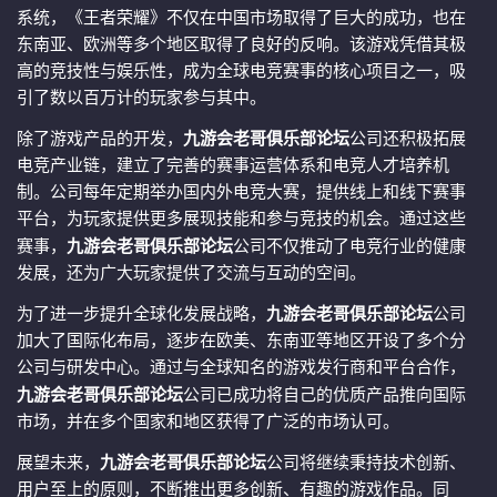
系统，《王者荣耀》不仅在中国市场取得了巨大的成功，也在
东南亚、欧洲等多个地区取得了良好的反响。该游戏凭借其极
高的竞技性与娱乐性，成为全球电竞赛事的核心项目之一，吸
引了数以百万计的玩家参与其中。
除了游戏产品的开发，
九游会老哥俱乐部论坛
公司还积极拓展
电竞产业链，建立了完善的赛事运营体系和电竞人才培养机
制。公司每年定期举办国内外电竞大赛，提供线上和线下赛事
平台，为玩家提供更多展现技能和参与竞技的机会。通过这些
赛事，
九游会老哥俱乐部论坛
公司不仅推动了电竞行业的健康
发展，还为广大玩家提供了交流与互动的空间。
为了进一步提升全球化发展战略，
九游会老哥俱乐部论坛
公司
加大了国际化布局，逐步在欧美、东南亚等地区开设了多个分
公司与研发中心。通过与全球知名的游戏发行商和平台合作，
九游会老哥俱乐部论坛
公司已成功将自己的优质产品推向国际
市场，并在多个国家和地区获得了广泛的市场认可。
展望未来，
九游会老哥俱乐部论坛
公司将继续秉持技术创新、
用户至上的原则，不断推出更多创新、有趣的游戏作品。同