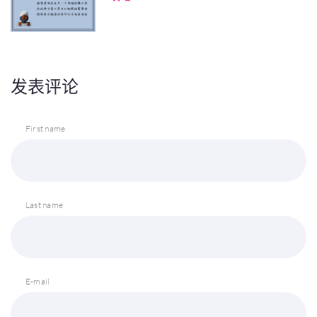
发表评论
First name
Last name
E-mail