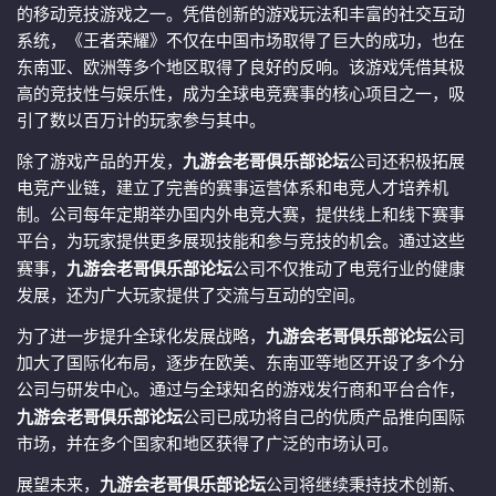
的移动竞技游戏之一。凭借创新的游戏玩法和丰富的社交互动
系统，《王者荣耀》不仅在中国市场取得了巨大的成功，也在
东南亚、欧洲等多个地区取得了良好的反响。该游戏凭借其极
高的竞技性与娱乐性，成为全球电竞赛事的核心项目之一，吸
引了数以百万计的玩家参与其中。
除了游戏产品的开发，
九游会老哥俱乐部论坛
公司还积极拓展
电竞产业链，建立了完善的赛事运营体系和电竞人才培养机
制。公司每年定期举办国内外电竞大赛，提供线上和线下赛事
平台，为玩家提供更多展现技能和参与竞技的机会。通过这些
赛事，
九游会老哥俱乐部论坛
公司不仅推动了电竞行业的健康
发展，还为广大玩家提供了交流与互动的空间。
为了进一步提升全球化发展战略，
九游会老哥俱乐部论坛
公司
加大了国际化布局，逐步在欧美、东南亚等地区开设了多个分
公司与研发中心。通过与全球知名的游戏发行商和平台合作，
九游会老哥俱乐部论坛
公司已成功将自己的优质产品推向国际
市场，并在多个国家和地区获得了广泛的市场认可。
展望未来，
九游会老哥俱乐部论坛
公司将继续秉持技术创新、