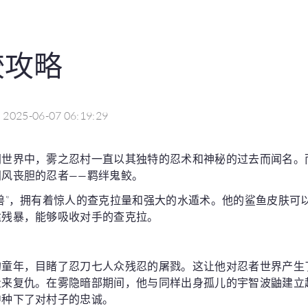
鲛攻略
2025-06-07 06:19:29
阔世界中，雾之忍村一直以其独特的忍术和神秘的过去而闻名。
风丧胆的忍者——羁绊鬼鲛。
兽”，拥有着惊人的查克拉量和强大的水遁术。他的鲨鱼皮肤可
猛残暴，能够吸收对手的查克拉。
的童年，目睹了忍刀七人众残忍的屠戮。这让他对忍者世界产生
量来复仇。在雾隐暗部期间，他与同样出身孤儿的宇智波鼬建立
中种下了对村子的忠诚。