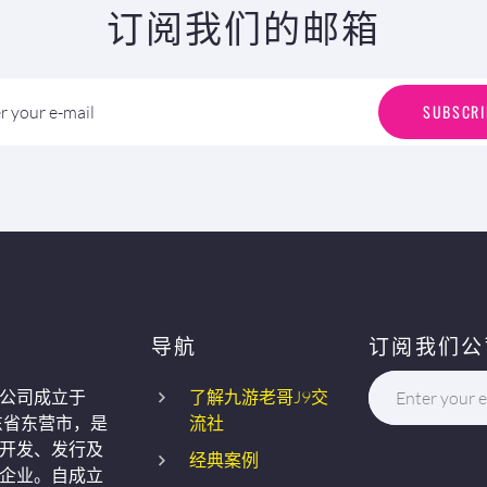
订阅我们的邮箱
S
U
B
S
C
R
I
SUBSCRI
r your e-mail
导航
订阅我们公
公司成立于
了解九游老哥J9交
Enter your e
东省东营市，是
流社
开发、发行及
经典案例
企业。自成立