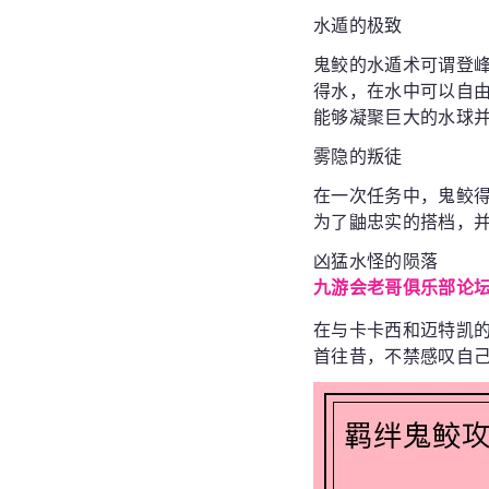
水遁的极致
鬼鲛的水遁术可谓登
得水，在水中可以自由
能够凝聚巨大的水球
雾隐的叛徒
在一次任务中，鬼鲛
为了鼬忠实的搭档，
凶猛水怪的陨落
九游会老哥俱乐部论
在与卡卡西和迈特凯
首往昔，不禁感叹自