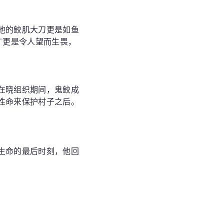
他的鲛肌大刀更是如鱼
”更是令人望而生畏，
在晓组织期间，鬼鲛成
性命来保护村子之后。
生命的最后时刻，他回