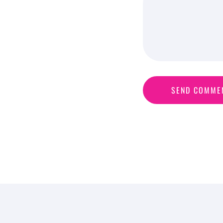
S
E
N
D
C
O
M
M
E
SEND COMME