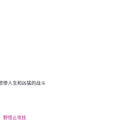
悲惨人生和凶猛的战斗
：野怪止攻技