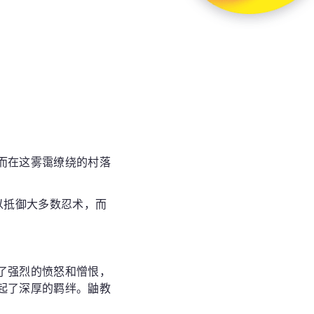
而在这雾霭缭绕的村落
以抵御大多数忍术，而
了强烈的愤怒和憎恨，
起了深厚的羁绊。鼬教