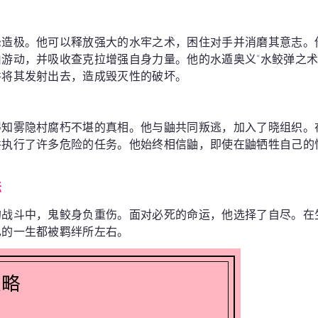
峰造极。他可以释放强大的水牢之术，困住对手并消磨其意志。
游动，并吸收查克拉增强自身力量。他的水遁奥义“水鲛弹之术
并将其发射出去，造成毁灭性的破坏。
得知雾隐村腐朽不堪的真相。他与鼬共同叛逃，加入了晓组织。
并执行了许多危险的任务。他始终相信鼬，即使在鼬牺牲自己的
坛
的战斗中，鬼鲛身负重伤。面对必死的命运，他选择了自尽。在
己的一生都被羁绊所左右。