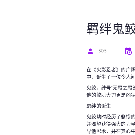
羁绊鬼
505
在《火影忍者》的广
中，诞生了一位令人闻
鬼鲛，绰号“无尾之尾
他的鲛肌大刀更是凶
羁绊的诞生
鬼鲛幼时经历了悲惨
并渴望获得强大的力
导他忍术，并在其心