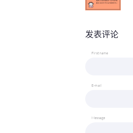
发表评论
First name
E-mail
Message