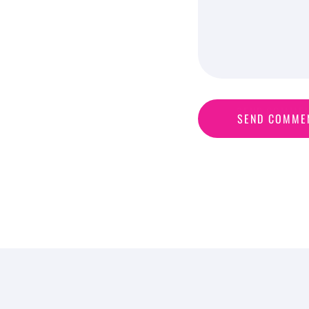
S
E
N
D
C
O
M
M
E
SEND COMME