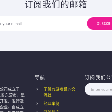
订阅我们的邮箱
S
U
B
S
C
R
I
SUBSCRI
r your e-mail
导航
订阅我们公
公司成立于
了解九游老哥J9交
Enter your e
东省东营市，是
流社
开发、发行及
经典案例
企业。自成立