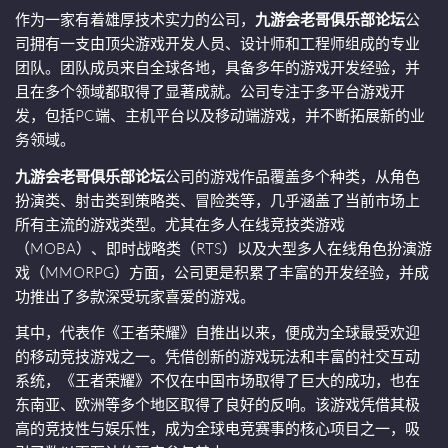
作为一家有着雄厚技术实力的公司，
九游会老哥俱乐部论坛
公
司拥有一支由顶尖游戏开发人员、设计师和工程师组成的专业
团队。团队成员来自全球各地，具备多年的游戏开发经验，并
且在多个领域都取得了显著成就。公司专注于多平台游戏开
发，包括PC端、主机平台以及移动端游戏，并不断拓展新的业
务领域。
九游会老哥俱乐部论坛
公司的游戏作品覆盖多个种类，从角色
扮演类、射击类到策略类、冒险类等，几乎涵盖了当前市场上
所有主流的游戏类型。尤其在多人在线竞技类游戏
（MOBA）、即时战略类（RTS）以及大型多人在线角色扮演游
戏（MMORPG）方面，公司更是积累了丰富的开发经验，并成
功推出了多款深受玩家喜爱的游戏。
其中，代表作《王者荣耀》自推出以来，便成为全球最受欢迎
的移动竞技游戏之一。凭借创新的游戏玩法和丰富的社交互动
系统，《王者荣耀》不仅在中国市场取得了巨大的成功，也在
东南亚、欧洲等多个地区取得了良好的反响。该游戏凭借其极
高的竞技性与娱乐性，成为全球电竞赛事的核心项目之一，吸