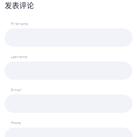
发表评论
First name
Last name
E-mail
Phone