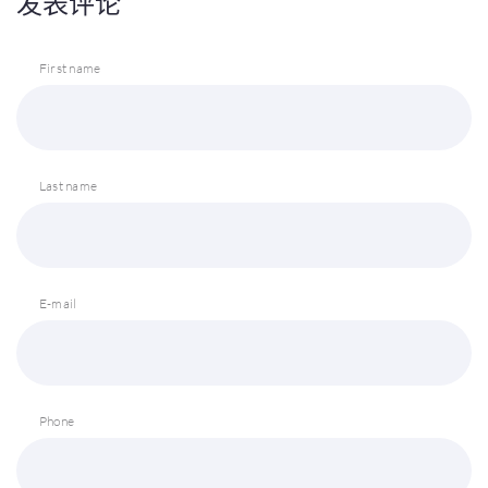
发表评论
First name
Last name
E-mail
Phone