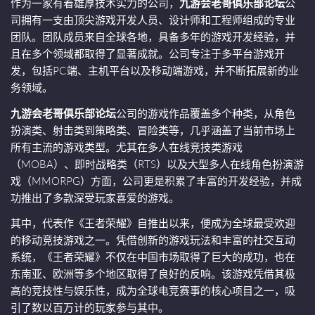
作为一家有着雄厚技术实力的公司，
九游会老哥俱乐部论坛
公
司拥有一支由顶尖游戏开发人员、设计师和工程师组成的专业
团队。团队成员来自全球各地，具备多年的游戏开发经验，并
且在多个领域都取得了显著成就。公司专注于多平台游戏开
发，包括PC端、主机平台以及移动端游戏，并不断拓展新的业
务领域。
九游会老哥俱乐部论坛
公司的游戏作品覆盖多个种类，从角色
扮演类、射击类到策略类、冒险类等，几乎涵盖了当前市场上
所有主流的游戏类型。尤其在多人在线竞技类游戏
（MOBA）、即时战略类（RTS）以及大型多人在线角色扮演游
戏（MMORPG）方面，公司更是积累了丰富的开发经验，并成
功推出了多款深受玩家喜爱的游戏。
其中，代表作《王者荣耀》自推出以来，便成为全球最受欢迎
的移动竞技游戏之一。凭借创新的游戏玩法和丰富的社交互动
系统，《王者荣耀》不仅在中国市场取得了巨大的成功，也在
东南亚、欧洲等多个地区取得了良好的反响。该游戏凭借其极
高的竞技性与娱乐性，成为全球电竞赛事的核心项目之一，吸
引了数以百万计的玩家参与其中。